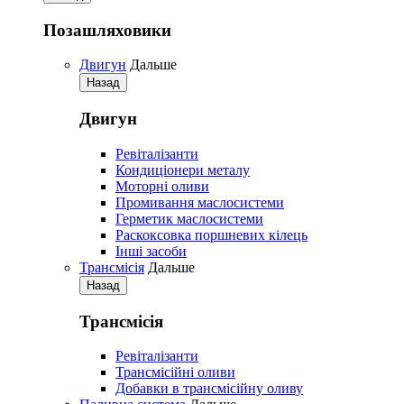
Позашляховики
Двигун
Дальше
Назад
Двигун
Ревіталізанти
Кондиціонери металу
Моторні оливи
Промивання маслосистеми
Герметик маслосистеми
Раскоксовка поршневих кілець
Iнші засоби
Трансмісія
Дальше
Назад
Трансмісія
Ревіталізанти
Трансмісійні оливи
Добавки в трансмісійну оливу