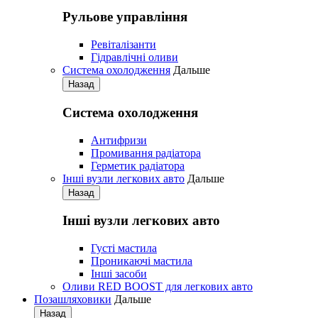
Рульове управління
Ревіталізанти
Гідравлічні оливи
Система охолодження
Дальше
Назад
Система охолодження
Антифризи
Промивання радіатора
Герметик радіатора
Iнші вузли легкових авто
Дальше
Назад
Iнші вузли легкових авто
Густі мастила
Проникаючі мастила
Iнші засоби
Оливи RED BOOST для легкових авто
Позашляховики
Дальше
Назад