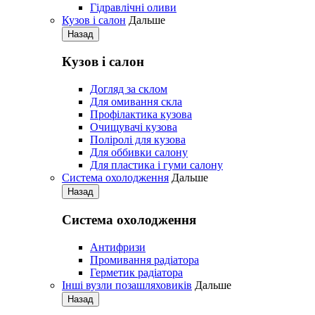
Гідравлічні оливи
Кузов і салон
Дальше
Назад
Кузов і салон
Догляд за склом
Для омивання скла
Профілактика кузова
Очищувачі кузова
Поліролі для кузова
Для оббивки салону
Для пластика і гуми салону
Система охолодження
Дальше
Назад
Система охолодження
Антифризи
Промивання радіатора
Герметик радіатора
Iнші вузли позашляховиків
Дальше
Назад