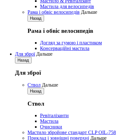
Мастило & Ревіталізант
Мастила для велосипедів
Рама і обвіс велосипедів
Дальше
Назад
Рама і обвіс велосипедів
Догляд за гумою і пластиком
Консерваційні мастила
Для зброї
Дальше
Назад
Для зброї
Ствол
Дальше
Назад
Ствол
Ревіталізанти
Мастила
Очисники
Мастило збройове стандарт CLP OIL-758
Приклад і зовнішні поверхні
Дальше