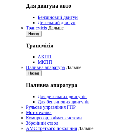
Для двигуна авто
Бензиновий двигун
Дизельний двигун
Трансмісія
Дальше
Назад
Трансмісія
АКПП
МКПП
Паливна апаратура
Дальше
Назад
Паливна апаратура
Для дизельних двигунів
Для бензинових двигунів
Рульове управління ГПР
Мототехніка
Компресор, клімат. системи
Збройний ствол
АМС третього покоління
Дальше