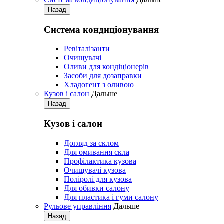
Назад
Система кондиціонування
Pевіталізанти
Очищувачі
Оливи для кондіціонерів
Засоби для дозаправки
Хладогент з оливою
Кузов і салон
Дальше
Назад
Кузов і салон
Догляд за склом
Для омивання скла
Профілактика кузова
Очищувачі кузова
Поліролі для кузова
Для обивки салону
Для пластика і гуми салону
Рульове управління
Дальше
Назад