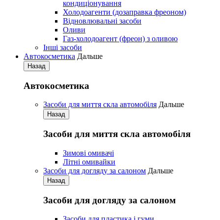
кондиціонування
Холодоагенти (дозаправка фреоном)
Відновлювальні засоби
Оливи
Газ-холодоагент (фреон) з оливою
Iнші засоби
Автокосметика
Дальше
Назад
Автокосметика
Засоби для миття скла автомобіля
Дальше
Назад
Засоби для миття скла автомобіля
Зимові омивачі
Літні омивайки
Засоби для догляду за салоном
Дальше
Назад
Засоби для догляду за салоном
Засоби для пластика і гуми