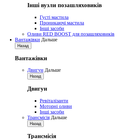
Iнші вузли позашляховиків
Густі мастила
Проникаючі мастила
Iнші засоби
Оливи RED BOOST для позашляховиків
Вантажівки
Дальше
Назад
Вантажівки
Двигун
Дальше
Назад
Двигун
Ревіталізанти
Моторні оливи
Iнші засоби
Трансмісія
Дальше
Назад
Трансмісія