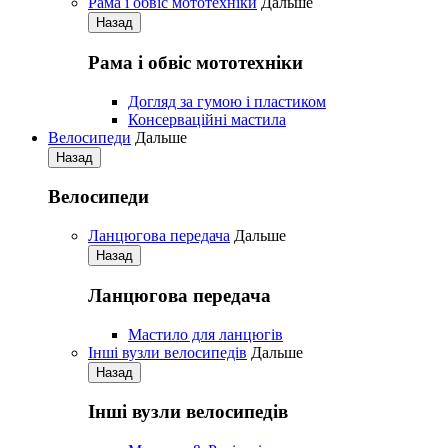
Рама і обвіс мототехніки
Дальше
Назад
Рама і обвіс мототехніки
Догляд за гумою і пластиком
Консерваційні мастила
Велосипеди
Дальше
Назад
Велосипеди
Ланцюгова передача
Дальше
Назад
Ланцюгова передача
Мастило для ланцюгів
Iнші вузли велосипедів
Дальше
Назад
Iнші вузли велосипедів