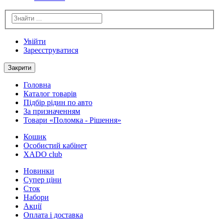
Увійти
Зареєструватися
Закрити
Головна
Каталог товарів
Підбір рідин по авто
За призначенням
Товари «Поломка - Рішення»
Кошик
Особистий кабінет
XADO club
Новинки
Cупер ціни
Сток
Набори
Акції
Оплата і доставка