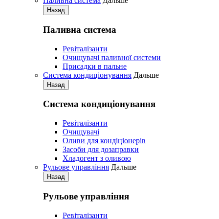
Паливна система
Дальше
Назад
Паливна система
Ревіталізанти
Очищувачі паливної системи
Присадки в пальне
Система кондиціонування
Дальше
Назад
Система кондиціонування
Pевіталізанти
Очищувачі
Оливи для кондіціонерів
Засоби для дозаправки
Хладогент з оливою
Рульове управління
Дальше
Назад
Рульове управління
Ревіталізанти