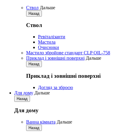
Ствол
Дальше
Назад
Ствол
Ревіталізанти
Мастила
Очисники
Мастило збройове стандарт CLP OIL-758
Приклад і зовнішні поверхні
Дальше
Назад
Приклад і зовнішні поверхні
Догляд за зброєю
Для дому
Дальше
Назад
Для дому
Ванна кімната
Дальше
Назад