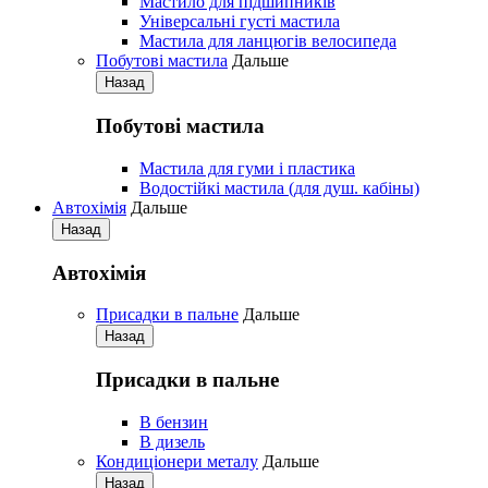
Мастило для підшипників
Універсальні густі мастила
Мастила для ланцюгів велосипеда
Побутові мастила
Дальше
Назад
Побутові мастила
Мастила для гуми і пластика
Водостійкі мастила (для душ. кабіны)
Автохімія
Дальше
Назад
Автохімія
Присадки в пальне
Дальше
Назад
Присадки в пальне
В бензин
В дизель
Кондиціонери металу
Дальше
Назад