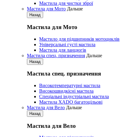
Мастила для чистки зброї
Мастила для Мото
Дальше
Назад
Мастила для Мото
Мастило для підшипників мотоциклів
Універсальні густі мастила
Мастила для ланцюгів
Мастила cпец. призначення
Дальше
Назад
Мастила cпец. призначення
Високотемпературні мастила
Високошвидкісні мастила
Спеціальні індустріальні мастила
Мастила ХАDО багатоцільові
Мастила для Вело
Дальше
Назад
Мастила для Вело