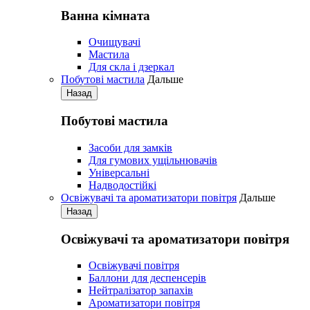
Ванна кімната
Очищувачі
Мастила
Для скла і дзеркал
Побутові мастила
Дальше
Назад
Побутові мастила
Засоби для замків
Для гумових ущільнювачів
Універсальні
Надводостійкі
Освіжувачі та ароматизатори повітря
Дальше
Назад
Освіжувачі та ароматизатори повітря
Освіжувачі повітря
Баллони для деспенсерів
Нейтралізатор запахів
Ароматизатори повітря