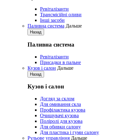
Ревіталізанти
Трансмісійні оливи
Iнші засоби
Паливна система
Дальше
Назад
Паливна система
Ревіталізанти
Присадки в пальне
Кузов і салон
Дальше
Назад
Кузов і салон
Догляд за склом
Для омивання скла
Профілактика кузова
Очищувачі кузова
Поліролі для кузова
Для обивки салону
Для пластика і гуми салону
Рульове управління
Дальше