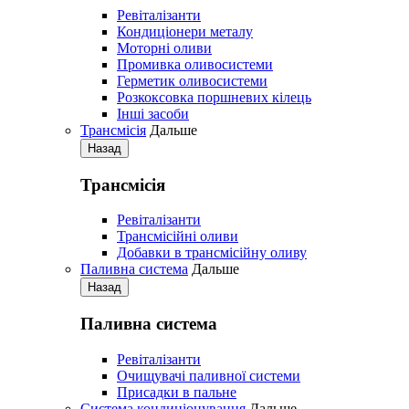
Ревіталізанти
Кондиціонери металу
Моторні оливи
Промивка оливосистеми
Герметик оливосистеми
Розкоксовка поршневих кілець
Iнші засоби
Трансмісія
Дальше
Назад
Трансмісія
Ревіталізанти
Трансмісійні оливи
Добавки в трансмісійну оливу
Паливна система
Дальше
Назад
Паливна система
Ревіталізанти
Очищувачі паливної системи
Присадки в пальне
Система кондиціонування
Дальше