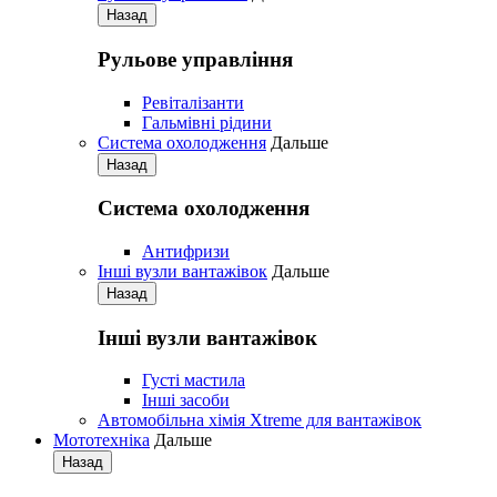
Назад
Рульове управління
Ревіталізанти
Гальмівні рідини
Система охолодження
Дальше
Назад
Система охолодження
Антифризи
Iнші вузли вантажівок
Дальше
Назад
Iнші вузли вантажівок
Густі мастила
Iнші засоби
Автомобільна хімія Xtreme для вантажівок
Мототехніка
Дальше
Назад