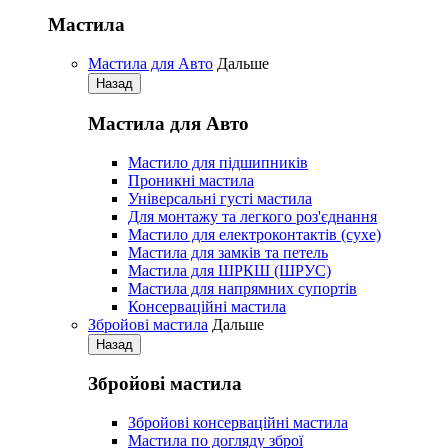
Мастила
Мастила для Авто
Дальше
Назад
Мастила для Авто
Мастило для підшипників
Проникні мастила
Універсальні густі мастила
Для монтажу та легкого роз'єднання
Мастило для електроконтактів (сухе)
Мастила для замків та петель
Мастила для ШРКШ (ШРУС)
Мастила для напрямних супортів
Консерваційні мастила
Збройові мастила
Дальше
Назад
Збройові мастила
Збройові консерваційні мастила
Мастила по догляду зброї