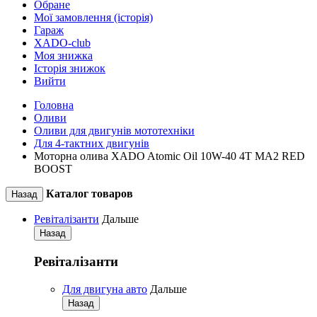
Обране
Мої замовлення (історія)
Гараж
XADO-club
Моя знижка
Історія знижок
Вийти
Головна
Оливи
Оливи для двигунів мототехніки
Для 4-тактних двигунів
Моторна олива XADO Atomic Oil 10W-40 4T MA2 RED
BOOST
Каталог товаров
Назад
Ревіталізанти
Дальше
Назад
Ревіталізанти
Для двигуна авто
Дальше
Назад