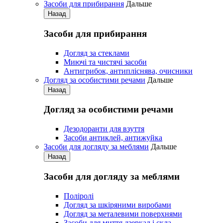
Засоби для прибирання
Дальше
Назад
Засоби для прибирання
Догляд за стеклами
Миючі та чистячі засоби
Антигрибок, антипліснява, очисники
Догляд за особистими речами
Дальше
Назад
Догляд за особистими речами
Дезодоранти для взуття
Засоби антиклей, антижуйка
Засоби для догляду за меблями
Дальше
Назад
Засоби для догляду за меблями
Поліролі
Догляд за шкіряними виробами
Догляд за металевими поверхнями
Засоби для миття дзеркал і скла