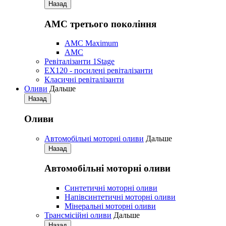
Назад
АМС третього покоління
AMC Maximum
AMC
Ревіталізанти 1Stage
EX120 - посилені ревіталізанти
Класичні ревіталізанти
Оливи
Дальше
Назад
Оливи
Автомобільні моторні оливи
Дальше
Назад
Автомобільні моторні оливи
Синтетичні моторні оливи
Напівсинтетичні моторні оливи
Мінеральні моторні оливи
Трансмісійні оливи
Дальше
Назад