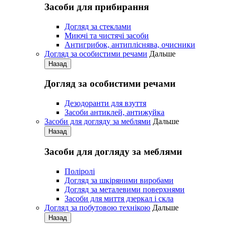
Засоби для прибирання
Догляд за стеклами
Миючі та чистячі засоби
Антигрибок, антипліснява, очисники
Догляд за особистими речами
Дальше
Назад
Догляд за особистими речами
Дезодоранти для взуття
Засоби антиклей, антижуйка
Засоби для догляду за меблями
Дальше
Назад
Засоби для догляду за меблями
Поліролі
Догляд за шкіряними виробами
Догляд за металевими поверхнями
Засоби для миття дзеркал і скла
Догляд за побутовою технікою
Дальше
Назад