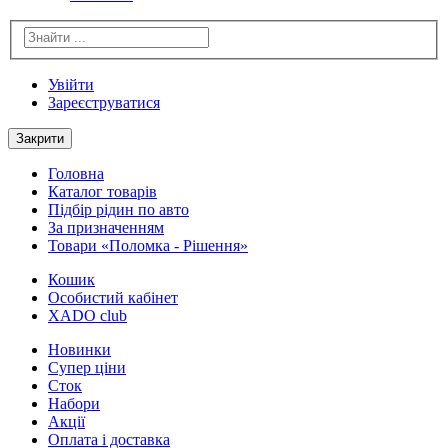
Увійти
Зареєструватися
Закрити
Головна
Каталог товарів
Підбір рідин по авто
За призначенням
Товари «Поломка - Рішення»
Кошик
Особистий кабінет
XADO club
Новинки
Cупер ціни
Сток
Набори
Акції
Оплата і доставка