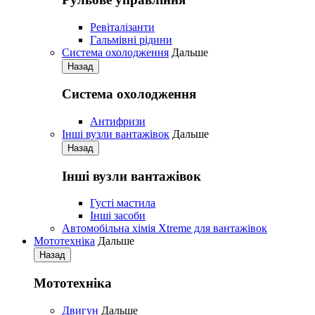
Ревіталізанти
Гальмівні рідини
Система охолодження
Дальше
Назад
Система охолодження
Антифризи
Iнші вузли вантажівок
Дальше
Назад
Iнші вузли вантажівок
Густі мастила
Iнші засоби
Автомобільна хімія Xtreme для вантажівок
Мототехніка
Дальше
Назад
Мототехніка
Двигун
Дальше