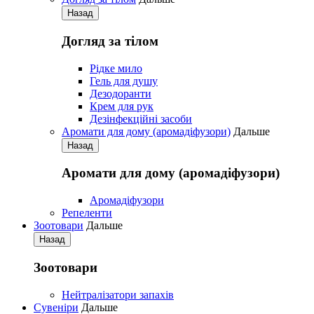
Назад
Догляд за тілом
Рідке мило
Гель для душу
Дезодоранти
Крем для рук
Дезінфекційні засоби
Аромати для дому (аромадіфузори)
Дальше
Назад
Аромати для дому (аромадіфузори)
Аромадіфузори
Репеленти
Зоотовари
Дальше
Назад
Зоотовари
Нейтралізатори запахів
Сувеніри
Дальше