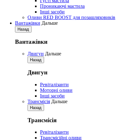
Густі мастила
Проникаючі мастила
Iнші засоби
Оливи RED BOOST для позашляховиків
Вантажівки
Дальше
Назад
Вантажівки
Двигун
Дальше
Назад
Двигун
Ревіталізанти
Моторні оливи
Iнші засоби
Трансмісія
Дальше
Назад
Трансмісія
Ревіталізанти
Трансмісійні оливи