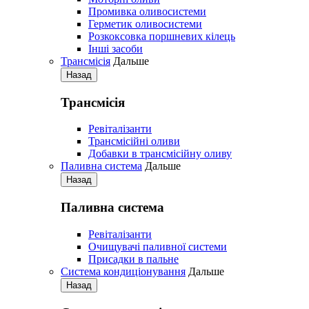
Промивка оливосистеми
Герметик оливосистеми
Розкоксовка поршневих кілець
Iнші засоби
Трансмісія
Дальше
Назад
Трансмісія
Ревіталізанти
Трансмісійні оливи
Добавки в трансмісійну оливу
Паливна система
Дальше
Назад
Паливна система
Ревіталізанти
Очищувачі паливної системи
Присадки в пальне
Система кондиціонування
Дальше
Назад