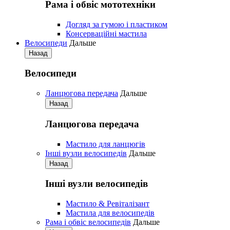
Рама і обвіс мототехніки
Догляд за гумою і пластиком
Консерваційні мастила
Велосипеди
Дальше
Назад
Велосипеди
Ланцюгова передача
Дальше
Назад
Ланцюгова передача
Мастило для ланцюгів
Iнші вузли велосипедів
Дальше
Назад
Iнші вузли велосипедів
Мастило & Ревіталізант
Мастила для велосипедів
Рама і обвіс велосипедів
Дальше