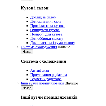
Кузов і салон
Догляд за склом
Для омивання скла
Профілактика кузова
Очищувачі кузова
Поліролі для кузова
Для оббивки салону
Для пластика і гуми салону
Система охолодження
Дальше
Назад
Система охолодження
Антифризи
Промивання радіатора
Герметик радіатора
Iнші вузли позашляховиків
Дальше
Назад
Iнші вузли позашляховиків