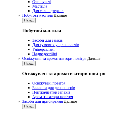
Очищувачі
Мастила
Для скла і дзеркал
Побутові мастила
Дальше
Назад
Побутові мастила
Засоби для замків
Для гумових ущільнювачів
Універсальні
Надводостійкі
Освіжувачі та ароматизатори повітря
Дальше
Назад
Освіжувачі та ароматизатори повітря
Освіжувачі повітря
Баллони для деспенсерів
Нейтралізатор запахів
Ароматизатори повітря
Засоби для прибирання
Дальше
Назад