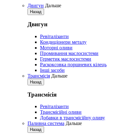
Двигун
Дальше
Назад
Двигун
Ревіталізанти
Кондиціонери металу
Моторні оливи
Промивання маслосистеми
Герметик маслосистеми
Раскоксовка поршневих кілець
Iнші засоби
Трансмісія
Дальше
Назад
Трансмісія
Ревіталізанти
Трансмісійні оливи
Добавки в трансмісійну оливу
Паливна система
Дальше
Назад