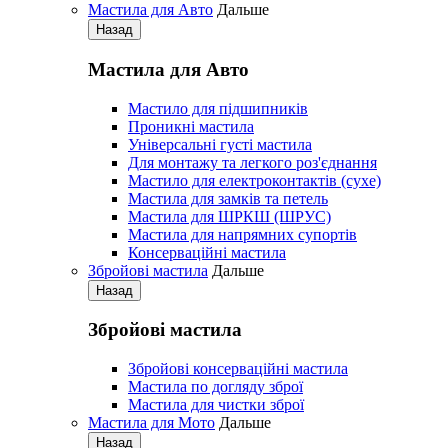
Мастила для Авто
Дальше
Назад
Мастила для Авто
Мастило для підшипників
Проникні мастила
Універсальні густі мастила
Для монтажу та легкого роз'єднання
Мастило для електроконтактів (сухе)
Мастила для замків та петель
Мастила для ШРКШ (ШРУС)
Мастила для напрямних супортів
Консерваційні мастила
Збройові мастила
Дальше
Назад
Збройові мастила
Збройові консерваційні мастила
Мастила по догляду зброї
Мастила для чистки зброї
Мастила для Мото
Дальше
Назад