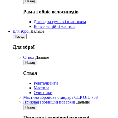
Назад
Рама і обвіс велосипедів
Догляд за гумою і пластиком
Консерваційні мастила
Для зброї
Дальше
Назад
Для зброї
Ствол
Дальше
Назад
Ствол
Ревіталізанти
Мастила
Очисники
Мастило збройове стандарт CLP OIL-758
Приклад і зовнішні поверхні
Дальше
Назад
Приклад і зовнішні поверхні