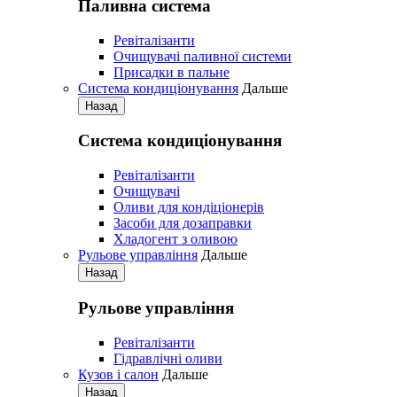
Паливна система
Ревіталізанти
Очищувачі паливної системи
Присадки в пальне
Система кондиціонування
Дальше
Назад
Система кондиціонування
Pевіталізанти
Очищувачі
Оливи для кондіціонерів
Засоби для дозаправки
Хладогент з оливою
Рульове управління
Дальше
Назад
Рульове управління
Ревіталізанти
Гідравлічні оливи
Кузов і салон
Дальше
Назад