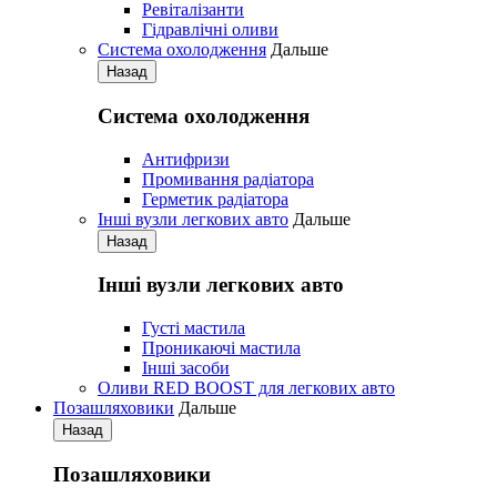
Ревіталізанти
Гідравлічні оливи
Система охолодження
Дальше
Назад
Система охолодження
Антифризи
Промивання радіатора
Герметик радіатора
Iнші вузли легкових авто
Дальше
Назад
Iнші вузли легкових авто
Густі мастила
Проникаючі мастила
Iнші засоби
Оливи RED BOOST для легкових авто
Позашляховики
Дальше
Назад
Позашляховики