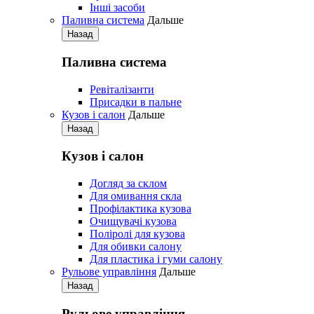
Iнші засоби
Паливна система
Дальше
Назад
Паливна система
Ревіталізанти
Присадки в пальне
Кузов і салон
Дальше
Назад
Кузов і салон
Догляд за склом
Для омивання скла
Профілактика кузова
Очищувачі кузова
Поліролі для кузова
Для обивки салону
Для пластика і гуми салону
Рульове управління
Дальше
Назад
Рульове управління