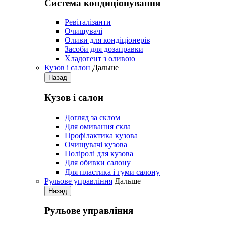
Система кондиціонування
Pевіталізанти
Очищувачі
Оливи для кондіціонерів
Засоби для дозаправки
Хладогент з оливою
Кузов і салон
Дальше
Назад
Кузов і салон
Догляд за склом
Для омивання скла
Профілактика кузова
Очищувачі кузова
Поліролі для кузова
Для обивки салону
Для пластика і гуми салону
Рульове управління
Дальше
Назад
Рульове управління