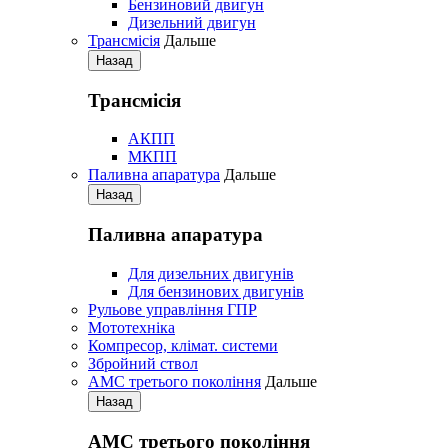
Бензиновий двигун
Дизельний двигун
Трансмісія
Дальше
Назад
Трансмісія
АКПП
МКПП
Паливна апаратура
Дальше
Назад
Паливна апаратура
Для дизельних двигунів
Для бензинових двигунів
Рульове управління ГПР
Мототехніка
Компресор, клімат. системи
Збройний ствол
АМС третього покоління
Дальше
Назад
АМС третього покоління