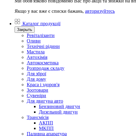
Ми обов'язково повідомимо Вас про акції та знижки на в
Якщо у вас вже є списки бажань,
авторизуйтесь
Каталог продукції
Закрыть
Ревіталізанти
Оливи
Технічні рідини
Мастила
Автохімія
Автокосметика
Розпродаж складу
Для зброї
Для дому
Краса і здоров'я
Зоотовари
Сувеніри
Для двигуна авто
Бензиновий двигун
Дизельний двигун
Трансмісія
АКПП
МКПП
Паливна апаратура