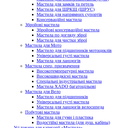
Мастила для замків та петель
Мастила для ШРКШ (ШРУС)
Мастила для напрямних супортів
Консерваційні мастила
Збройові мастила
Збройові консерваційні мастила
Мастила по догляду зброї
Мастила для чистки зброї
Мастила для Мото
Мастило для підшипників мотоциклів
Універсальні густі мастила
Мастила для ланцюгів
Мастила cпец. призначення
Високотемпературні мастила
Високошвидкісні мастила
Спеціальні індустріальні мастила
Мастила ХАDО багатоцільові
Мастила для Вело
Мастило для підшипників
Універсальні густі мастила
Мастила для ланцюгів велосипеда
Побутові мастила
Мастила для гуми і пластика
Водостійкі мастила (для душ. кабіны)
Усі товари для категорії «Мастила»