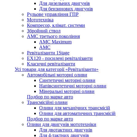
Для дизельних двигунів
Для бензинових двигунів
Рульове управління ГПР
Мототехніка
Компресор, клімат. системи
Збройний ствол
АМС третього покоління
AMC Maximum
AMC
Ревіталізанти 1Stage
EX120 - посилені ревіталізанти
Класичні ревіталізанти
Усі товари для категорії «Ревіталізанти»
Автомобільні моторні оливи
Синтетичні моторні оливи
Напівсинтетичні моторні оливи
Мінеральні моторні оливи
Подбор по марке авто
Трансмісійні оливи
Оливи для механічних трансмісій
Оливи для автоматичних трансмісій
Подбор по марке авто
Оливи для двигунів мототехніки
Для двотактних двигунів
Для 4-тактних двигунів