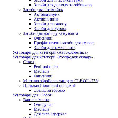
Засоби для пластика і гуми
Засоби для догляду за оббивкою
Засоби для автомийок
Автошампунь
Активнi пiни
Засоби для салону
Засоби для кузова
Засоби для догляду за кузовом
Очисники
Профілактичні засоби для кузова
Засоби для замків авто
Усі товари для категорії «Автокосметика»
Усі товари для категорії «Розпродаж складу»
Ствол
Ревіталізанти
Мастила
Очисники
Мастило збройове стандарт CLP OIL-758
Приклад і зовнішні поверхні
Догляд за зброєю
Усі товари для "Зброї"
Ванна кімната
Очищувачі
Мастила
Для скла і дзеркал