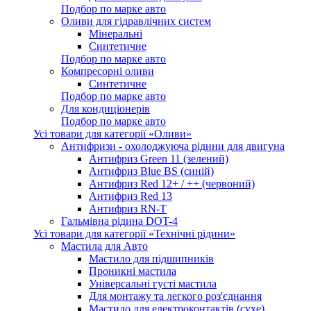
Подбор по марке авто
Оливи для гідравлічних систем
Мінеральні
Синтетичне
Подбор по марке авто
Компресорні оливи
Синтетичне
Подбор по марке авто
Для кондиціонерів
Подбор по марке авто
Усі товари для категорії «Оливи»
Антифризи - охолоджуюча рідини для двигуна
Антифриз Green 11 (зелений)
Антифриз Blue BS (синій)
Антифриз Red 12+ / ++ (червоний)
Антифриз Red 13
Антифриз RN-T
Гальмівна рідина DOT-4
Усі товари для категорії «Технічні рідини»
Мастила для Авто
Мастило для підшипників
Проникні мастила
Універсальні густі мастила
Для монтажу та легкого роз'єднання
Мастило для електроконтактів (сухе)