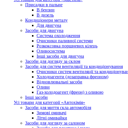
Присадки в пальне
В бензин
В дизель
Кондиціонери металу
Для двигуна
Засоби для двигуна
Система охолодження
Очисники паливної системи
Розкоксовка поршневих кілець
Оливосистема
Iнші засоби для двигуна
Засоби для догляду за склом
Засоби для систем вентиляції та кондиціонування
Очисники систем вентиляції та кондиціонува
Холодоагенти (дозаправка фреоном)
Відновлювальні засоби
Оливи
Газ-холодоагент (фреон) з оливою
Iнші засоби
Усі товари для категорії «Автохімія»
Засоби для миття скла автомобіля
Зимові омивачі
Літні омивайки
Засоби для догляду за салоном