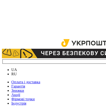
UA
RU
Оплата і доставка
Гарантія
Знижки
Акції
Фірмові точки
Індустрія