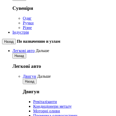
Сувеніри
Одяг
Ручки
Різне
Індустрія
По назначению и узлам
Назад
Легкові авто
Дальше
Назад
Легкові авто
Двигун
Дальше
Назад
Двигун
Ревіталізанти
Кондиціонери металу
Моторні оливи
Промивка оливосистеми