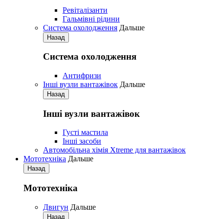
Ревіталізанти
Гальмівні рідини
Система охолодження
Дальше
Назад
Система охолодження
Антифризи
Iнші вузли вантажівок
Дальше
Назад
Iнші вузли вантажівок
Густі мастила
Iнші засоби
Автомобільна хімія Xtreme для вантажівок
Мототехніка
Дальше
Назад
Мототехніка
Двигун
Дальше
Назад