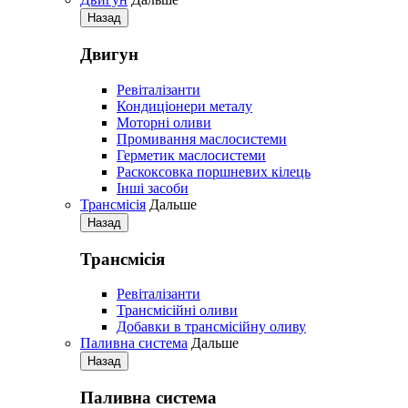
Назад
Двигун
Ревіталізанти
Кондиціонери металу
Моторні оливи
Промивання маслосистеми
Герметик маслосистеми
Раскоксовка поршневих кілець
Iнші засоби
Трансмісія
Дальше
Назад
Трансмісія
Ревіталізанти
Трансмісійні оливи
Добавки в трансмісійну оливу
Паливна система
Дальше
Назад
Паливна система