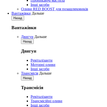
Проникаючі мастила
Iнші засоби
Оливи RED BOOST для позашляховиків
Вантажівки
Дальше
Назад
Вантажівки
Двигун
Дальше
Назад
Двигун
Ревіталізанти
Моторні оливи
Iнші засоби
Трансмісія
Дальше
Назад
Трансмісія
Ревіталізанти
Трансмісійні оливи
Iнші засоби