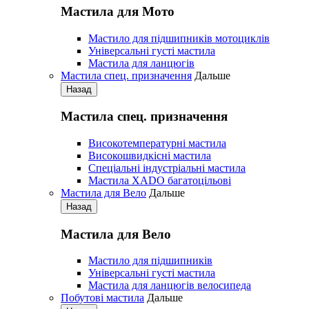
Мастила для Мото
Мастило для підшипників мотоциклів
Універсальні густі мастила
Мастила для ланцюгів
Мастила cпец. призначення
Дальше
Назад
Мастила cпец. призначення
Високотемпературні мастила
Високошвидкісні мастила
Спеціальні індустріальні мастила
Мастила ХАDО багатоцільові
Мастила для Вело
Дальше
Назад
Мастила для Вело
Мастило для підшипників
Універсальні густі мастила
Мастила для ланцюгів велосипеда
Побутові мастила
Дальше