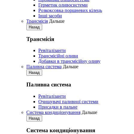
Герметик оливосистеми
Розкоксовка поршневих кілець
Iнші засоби
Трансмісія
Дальше
Назад
Трансмісія
Ревіталізанти
Трансмісійні оливи
Добавки в трансмісійну оливу
Паливна система
Дальше
Назад
Паливна система
Ревіталізанти
Очищувачі паливної системи
Присадки в пальне
Система кондиціонування
Дальше
Назад
Система кондиціонування