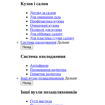
Кузов і салон
Догляд за склом
Для омивання скла
Профілактика кузова
Очищувачі кузова
Поліролі для кузова
Для оббивки салону
Для пластика і гуми салону
Система охолодження
Дальше
Назад
Система охолодження
Антифризи
Промивання радіатора
Герметик радіатора
Iнші вузли позашляховиків
Дальше
Назад
Iнші вузли позашляховиків
Густі мастила