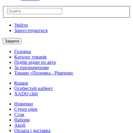
Увійти
Зареєструватися
Закрити
Головна
Каталог товарів
Підбір рідин по авто
За призначенням
Товари «Поломка - Рішення»
Кошик
Особистий кабінет
XADO club
Новинки
Cупер ціни
Сток
Набори
Акції
Оплата і доставка