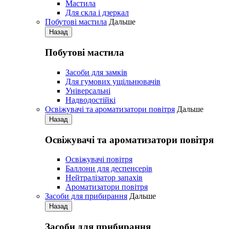
Мастила
Для скла і дзеркал
Побутові мастила
Дальше
Назад
Побутові мастила
Засоби для замків
Для гумових ущільнювачів
Універсальні
Надводостійкі
Освіжувачі та ароматизатори повітря
Дальше
Назад
Освіжувачі та ароматизатори повітря
Освіжувачі повітря
Баллони для деспенсерів
Нейтралізатор запахів
Ароматизатори повітря
Засоби для прибирання
Дальше
Назад
Засоби для прибирання