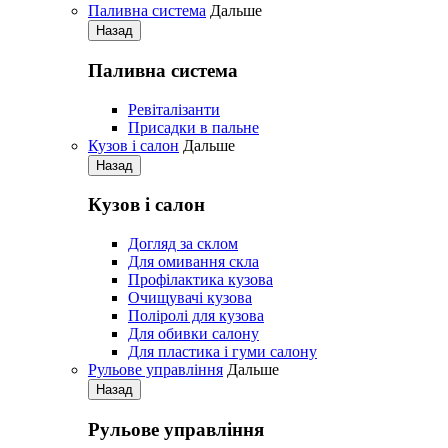
Паливна система
Дальше
Назад
Паливна система
Ревіталізанти
Присадки в пальне
Кузов і салон
Дальше
Назад
Кузов і салон
Догляд за склом
Для омивання скла
Профілактика кузова
Очищувачі кузова
Поліролі для кузова
Для обивки салону
Для пластика і гуми салону
Рульове управління
Дальше
Назад
Рульове управління