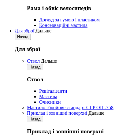
Рама і обвіс велосипедів
Догляд за гумою і пластиком
Консерваційні мастила
Для зброї
Дальше
Назад
Для зброї
Ствол
Дальше
Назад
Ствол
Ревіталізанти
Мастила
Очисники
Мастило збройове стандарт CLP OIL-758
Приклад і зовнішні поверхні
Дальше
Назад
Приклад і зовнішні поверхні