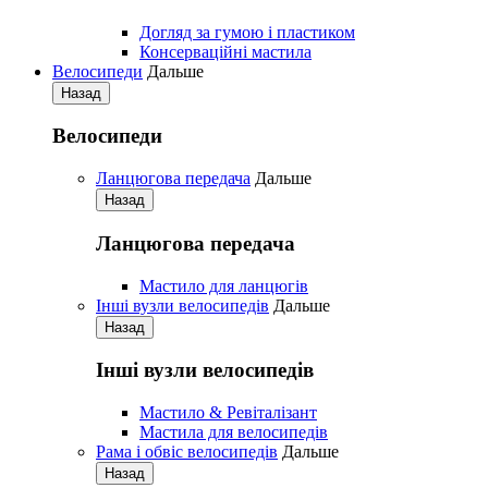
Догляд за гумою і пластиком
Консерваційні мастила
Велосипеди
Дальше
Назад
Велосипеди
Ланцюгова передача
Дальше
Назад
Ланцюгова передача
Мастило для ланцюгів
Iнші вузли велосипедів
Дальше
Назад
Iнші вузли велосипедів
Мастило & Ревіталізант
Мастила для велосипедів
Рама і обвіс велосипедів
Дальше
Назад