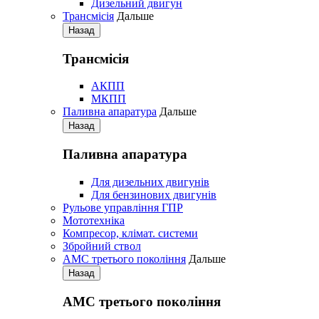
Дизельний двигун
Трансмісія
Дальше
Назад
Трансмісія
АКПП
МКПП
Паливна апаратура
Дальше
Назад
Паливна апаратура
Для дизельних двигунів
Для бензинових двигунів
Рульове управління ГПР
Мототехніка
Компресор, клімат. системи
Збройний ствол
АМС третього покоління
Дальше
Назад
АМС третього покоління