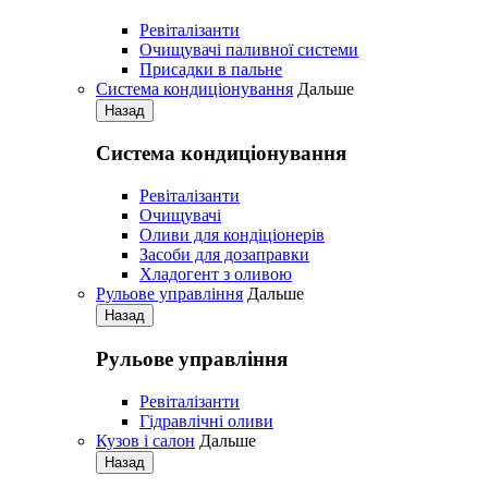
Ревіталізанти
Очищувачі паливної системи
Присадки в пальне
Система кондиціонування
Дальше
Назад
Система кондиціонування
Pевіталізанти
Очищувачі
Оливи для кондіціонерів
Засоби для дозаправки
Хладогент з оливою
Рульове управління
Дальше
Назад
Рульове управління
Ревіталізанти
Гідравлічні оливи
Кузов і салон
Дальше
Назад