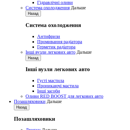
Гідравлічні оливи
Система охолодження
Дальше
Назад
Система охолодження
Антифризи
Промивання радіатора
Герметик радіатора
Iнші вузли легкових авто
Дальше
Назад
Iнші вузли легкових авто
Густі мастила
Проникаючі мастила
Iнші засоби
Оливи RED BOOST для легкових авто
Позашляховики
Дальше
Назад
Позашляховики
Двигун
Дальше