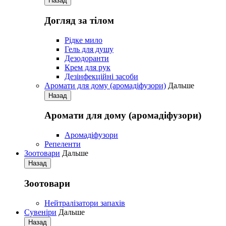
Назад
Догляд за тілом
Рідке мило
Гель для душу
Дезодоранти
Крем для рук
Дезінфекційні засоби
Аромати для дому (аромадіфузори)
Дальше
Назад
Аромати для дому (аромадіфузори)
Аромадіфузори
Репеленти
Зоотовари
Дальше
Назад
Зоотовари
Нейтралізатори запахів
Сувеніри
Дальше
Назад