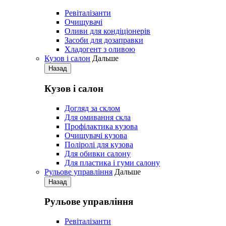
Pевіталізанти
Очищувачі
Оливи для кондіціонерів
Засоби для дозаправки
Хладогент з оливою
Кузов і салон
Дальше
Назад
Кузов і салон
Догляд за склом
Для омивання скла
Профілактика кузова
Очищувачі кузова
Поліролі для кузова
Для обивки салону
Для пластика і гуми салону
Рульове управління
Дальше
Назад
Рульове управління
Ревіталізанти