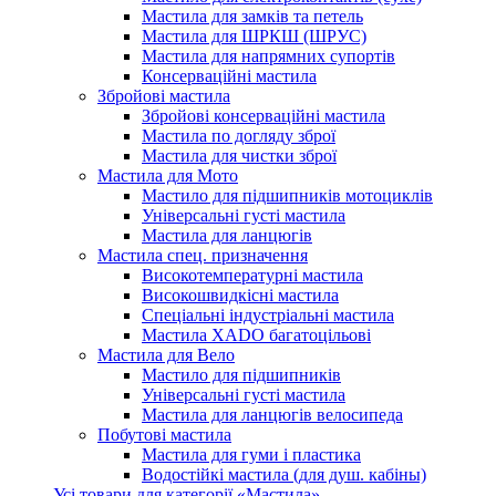
Мастила для замків та петель
Мастила для ШРКШ (ШРУС)
Мастила для напрямних супортів
Консерваційні мастила
Збройові мастила
Збройові консерваційні мастила
Мастила по догляду зброї
Мастила для чистки зброї
Мастила для Мото
Мастило для підшипників мотоциклів
Універсальні густі мастила
Мастила для ланцюгів
Мастила cпец. призначення
Високотемпературні мастила
Високошвидкісні мастила
Спеціальні індустріальні мастила
Мастила ХАDО багатоцільові
Мастила для Вело
Мастило для підшипників
Універсальні густі мастила
Мастила для ланцюгів велосипеда
Побутові мастила
Мастила для гуми і пластика
Водостійкі мастила (для душ. кабіны)
Усі товари для категорії «Мастила»