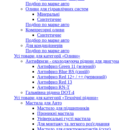
Подбор по марке авто
Оливи для гідравлічних систем
Мінеральні
Синтетичне
Подбор по марке авто
Компресорні оливи
Синтетичне
Подбор по марке авто
Для кондиціонерів
Подбор по марке авто
Усі товари для категорії «Оливи»
Антифризи - охолоджуюча рідини для двигуна
Антифриз Green 11 (зелений)
Антифриз Blue BS (синій)
Антифриз Red 12+ / ++ (червоний)
Антифриз Red 13
Антифриз RN-T
Гальмівна рідина DOT-4
Усі товари для категорії «Технічні рідини»
Мастила для Авто
Мастило для підшипників
Проникні мастила
Універсальні густі мастила
Для монтажу та легкого роз'єднання
Мастило для електроконтактів (сухе)