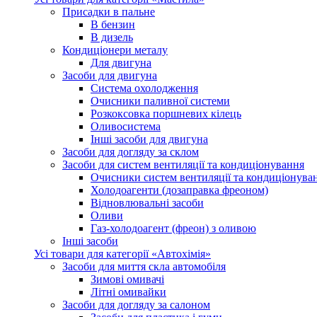
Присадки в пальне
В бензин
В дизель
Кондиціонери металу
Для двигуна
Засоби для двигуна
Система охолодження
Очисники паливної системи
Розкоксовка поршневих кілець
Оливосистема
Iнші засоби для двигуна
Засоби для догляду за склом
Засоби для систем вентиляції та кондиціонування
Очисники систем вентиляції та кондиціонува
Холодоагенти (дозаправка фреоном)
Відновлювальні засоби
Оливи
Газ-холодоагент (фреон) з оливою
Iнші засоби
Усі товари для категорії «Автохімія»
Засоби для миття скла автомобіля
Зимові омивачі
Літні омивайки
Засоби для догляду за салоном