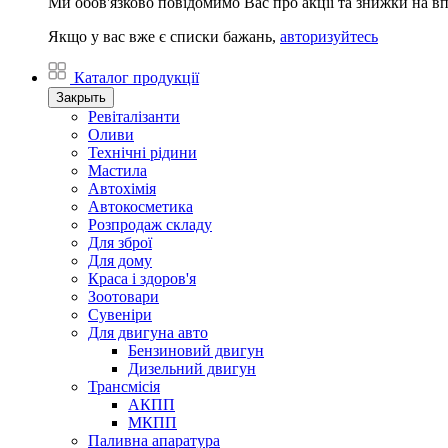
Ми обов'язково повідомимо Вас про акції та знижки на в
Якщо у вас вже є списки бажань,
авторизуйтесь
Каталог продукції
Закрыть
Ревіталізанти
Оливи
Технічні рідини
Мастила
Автохімія
Автокосметика
Розпродаж складу
Для зброї
Для дому
Краса і здоров'я
Зоотовари
Сувеніри
Для двигуна авто
Бензиновий двигун
Дизельний двигун
Трансмісія
АКПП
МКПП
Паливна апаратура