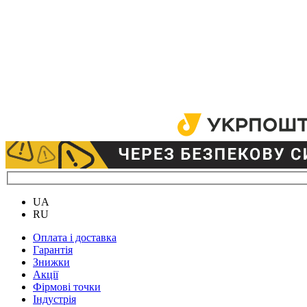
UA
RU
Оплата і доставка
Гарантія
Знижки
Акції
Фірмові точки
Індустрія