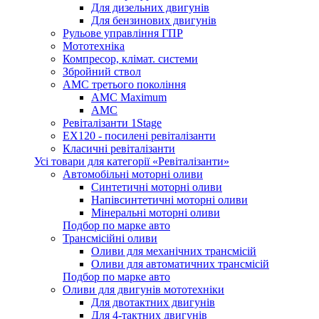
Для дизельних двигунів
Для бензинових двигунів
Рульове управління ГПР
Мототехніка
Компресор, клімат. системи
Збройний ствол
АМС третього покоління
AMC Maximum
AMC
Ревіталізанти 1Stage
EX120 - посилені ревіталізанти
Класичні ревіталізанти
Усі товари для категорії «Ревіталізанти»
Автомобільні моторні оливи
Синтетичні моторні оливи
Напівсинтетичні моторні оливи
Мінеральні моторні оливи
Подбор по марке авто
Трансмісійні оливи
Оливи для механічних трансмісій
Оливи для автоматичних трансмісій
Подбор по марке авто
Оливи для двигунів мототехніки
Для двотактних двигунів
Для 4-тактних двигунів