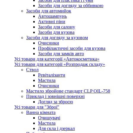
Засоби для пластика і гуми
Засоби для догляду за оббивкою
Засоби для автомийок
Автошампунь
Активнi пiни
Засоби для салону
Засоби для кузова
Засоби для догляду за кузовом
Очисники
Профілактичні засоби для кузова
Засоби для замків авто
Усі товари для категорії «Автокосметика»
Усі товари для категорії «Розпродаж складу»
Ствол
Ревіталізанти
Мастила
Очисники
Мастило збройове стандарт CLP OIL-758
Приклад і зовнішні поверхні
Догляд за зброєю
Усі товари для "Зброї"
Ванна кімната
Очищувачі
Мастила
Для скла і дзеркал