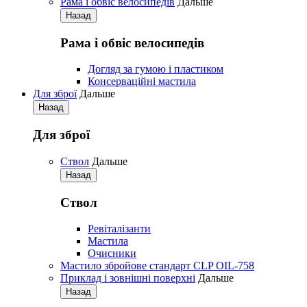
Рама і обвіс велосипедів
Дальше
Назад
Рама і обвіс велосипедів
Догляд за гумою і пластиком
Консерваційні мастила
Для зброї
Дальше
Назад
Для зброї
Ствол
Дальше
Назад
Ствол
Ревіталізанти
Мастила
Очисники
Мастило збройове стандарт CLP OIL-758
Приклад і зовнішні поверхні
Дальше
Назад