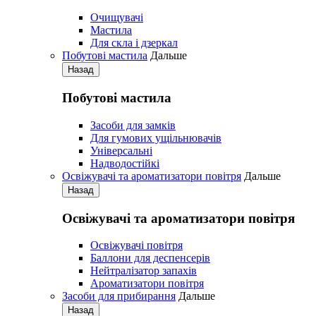
Очищувачі
Мастила
Для скла і дзеркал
Побутові мастила
Дальше
Назад
Побутові мастила
Засоби для замків
Для гумових ущільнювачів
Універсальні
Надводостійкі
Освіжувачі та ароматизатори повітря
Дальше
Назад
Освіжувачі та ароматизатори повітря
Освіжувачі повітря
Баллони для деспенсерів
Нейтралізатор запахів
Ароматизатори повітря
Засоби для прибирання
Дальше
Назад