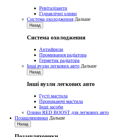
Ревіталізанти
Гідравлічні оливи
Система охолодження
Дальше
Назад
Система охолодження
Антифризи
Промивання радіатора
Герметик радіатора
Iнші вузли легкових авто
Дальше
Назад
Iнші вузли легкових авто
Густі мастила
Проникаючі мастила
Iнші засоби
Оливи RED BOOST для легкових авто
Позашляховики
Дальше
Назад
Позашляховики