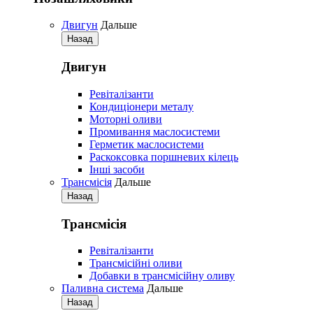
Двигун
Дальше
Назад
Двигун
Ревіталізанти
Кондиціонери металу
Моторні оливи
Промивання маслосистеми
Герметик маслосистеми
Раскоксовка поршневих кілець
Iнші засоби
Трансмісія
Дальше
Назад
Трансмісія
Ревіталізанти
Трансмісійні оливи
Добавки в трансмісійну оливу
Паливна система
Дальше
Назад