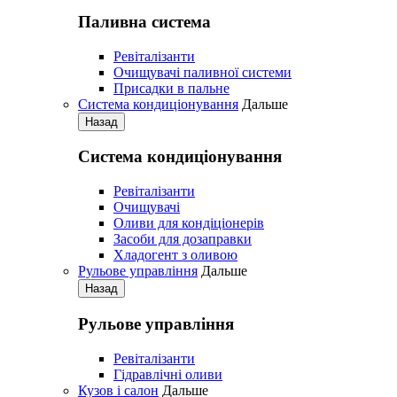
Паливна система
Ревіталізанти
Очищувачі паливної системи
Присадки в пальне
Система кондиціонування
Дальше
Назад
Система кондиціонування
Pевіталізанти
Очищувачі
Оливи для кондіціонерів
Засоби для дозаправки
Хладогент з оливою
Рульове управління
Дальше
Назад
Рульове управління
Ревіталізанти
Гідравлічні оливи
Кузов і салон
Дальше