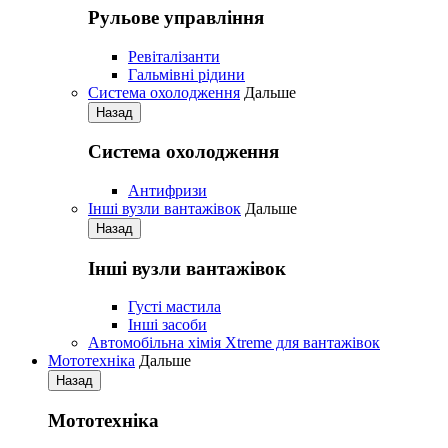
Рульове управління
Ревіталізанти
Гальмівні рідини
Система охолодження
Дальше
Назад
Система охолодження
Антифризи
Iнші вузли вантажівок
Дальше
Назад
Iнші вузли вантажівок
Густі мастила
Iнші засоби
Автомобільна хімія Xtreme для вантажівок
Мототехніка
Дальше
Назад
Мототехніка