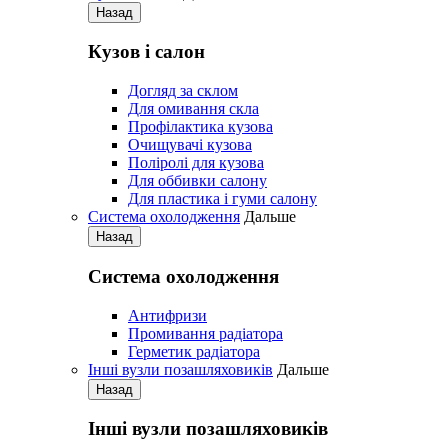
Назад
Кузов і салон
Догляд за склом
Для омивання скла
Профілактика кузова
Очищувачі кузова
Поліролі для кузова
Для оббивки салону
Для пластика і гуми салону
Система охолодження
Дальше
Назад
Система охолодження
Антифризи
Промивання радіатора
Герметик радіатора
Iнші вузли позашляховиків
Дальше
Назад
Iнші вузли позашляховиків