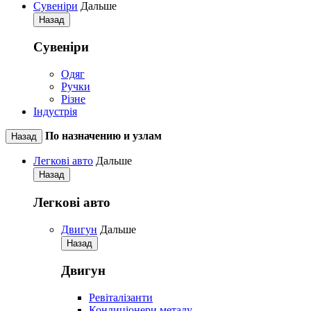
Сувеніри
Дальше
Назад
Сувеніри
Одяг
Ручки
Різне
Індустрія
По назначению и узлам
Назад
Легкові авто
Дальше
Назад
Легкові авто
Двигун
Дальше
Назад
Двигун
Ревіталізанти
Кондиціонери металу