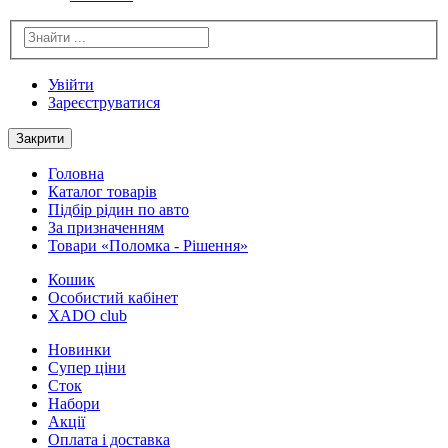
Увійти
Зареєструватися
Закрити
Головна
Каталог товарів
Підбір рідин по авто
За призначенням
Товари «Поломка - Рішення»
Кошик
Особистий кабінет
XADO club
Новинки
Cупер ціни
Сток
Набори
Акції
Оплата і доставка