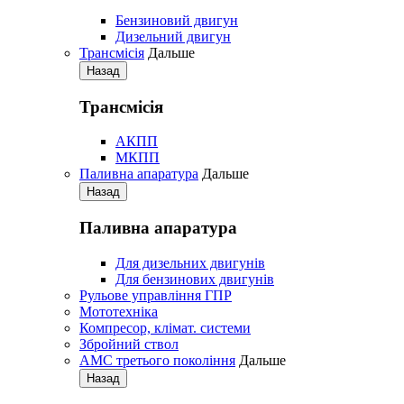
Бензиновий двигун
Дизельний двигун
Трансмісія
Дальше
Назад
Трансмісія
АКПП
МКПП
Паливна апаратура
Дальше
Назад
Паливна апаратура
Для дизельних двигунів
Для бензинових двигунів
Рульове управління ГПР
Мототехніка
Компресор, клімат. системи
Збройний ствол
АМС третього покоління
Дальше
Назад