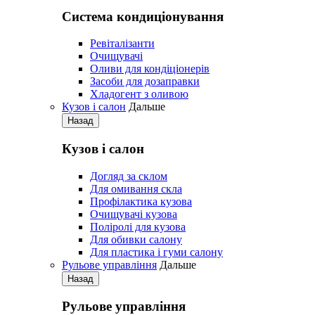
Система кондиціонування
Pевіталізанти
Очищувачі
Оливи для кондіціонерів
Засоби для дозаправки
Хладогент з оливою
Кузов і салон
Дальше
Назад
Кузов і салон
Догляд за склом
Для омивання скла
Профілактика кузова
Очищувачі кузова
Поліролі для кузова
Для обивки салону
Для пластика і гуми салону
Рульове управління
Дальше
Назад
Рульове управління