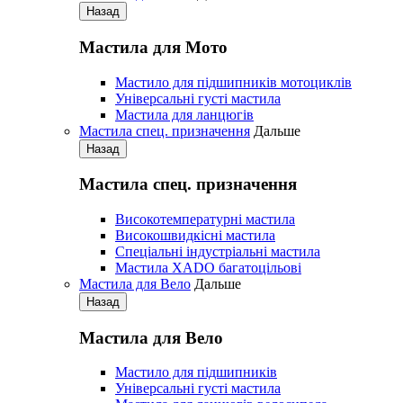
Назад
Мастила для Мото
Мастило для підшипників мотоциклів
Універсальні густі мастила
Мастила для ланцюгів
Мастила cпец. призначення
Дальше
Назад
Мастила cпец. призначення
Високотемпературні мастила
Високошвидкісні мастила
Спеціальні індустріальні мастила
Мастила ХАDО багатоцільові
Мастила для Вело
Дальше
Назад
Мастила для Вело
Мастило для підшипників
Універсальні густі мастила