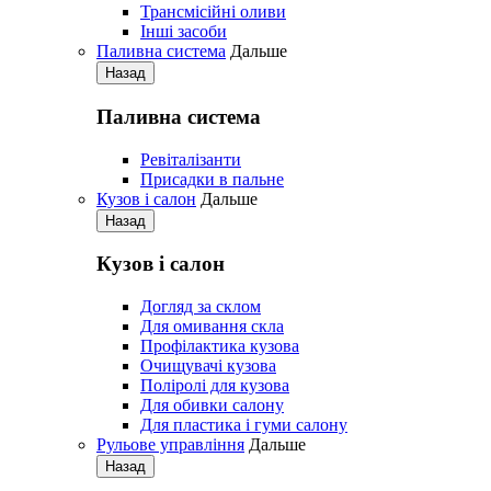
Трансмісійні оливи
Iнші засоби
Паливна система
Дальше
Назад
Паливна система
Ревіталізанти
Присадки в пальне
Кузов і салон
Дальше
Назад
Кузов і салон
Догляд за склом
Для омивання скла
Профілактика кузова
Очищувачі кузова
Поліролі для кузова
Для обивки салону
Для пластика і гуми салону
Рульове управління
Дальше
Назад