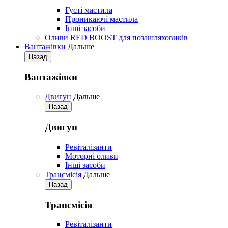
Густі мастила
Проникаючі мастила
Iнші засоби
Оливи RED BOOST для позашляховиків
Вантажівки
Дальше
Назад
Вантажівки
Двигун
Дальше
Назад
Двигун
Ревіталізанти
Моторні оливи
Iнші засоби
Трансмісія
Дальше
Назад
Трансмісія
Ревіталізанти