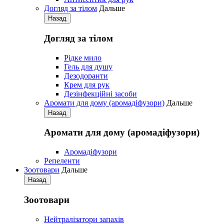
Догляд за тілом
Дальше
Назад
Догляд за тілом
Рідке мило
Гель для душу
Дезодоранти
Крем для рук
Дезінфекційні засоби
Аромати для дому (аромадіфузори)
Дальше
Назад
Аромати для дому (аромадіфузори)
Аромадіфузори
Репеленти
Зоотовари
Дальше
Назад
Зоотовари
Нейтралізатори запахів