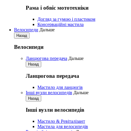
Рама і обвіс мототехніки
Догляд за гумою і пластиком
Консерваційні мастила
Велосипеди
Дальше
Назад
Велосипеди
Ланцюгова передача
Дальше
Назад
Ланцюгова передача
Мастило для ланцюгів
Iнші вузли велосипедів
Дальше
Назад
Iнші вузли велосипедів
Мастило & Ревіталізант
Мастила для велосипедів