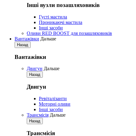
Iнші вузли позашляховиків
Густі мастила
Проникаючі мастила
Iнші засоби
Оливи RED BOOST для позашляховиків
Вантажівки
Дальше
Назад
Вантажівки
Двигун
Дальше
Назад
Двигун
Ревіталізанти
Моторні оливи
Iнші засоби
Трансмісія
Дальше
Назад
Трансмісія