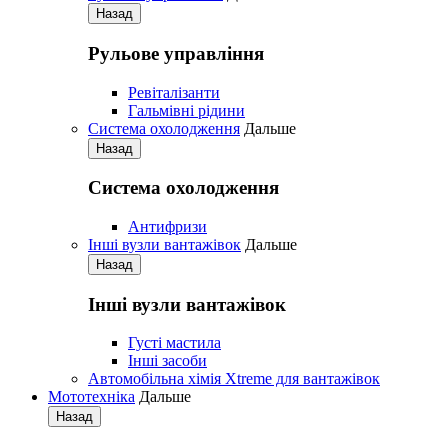
Назад
Рульове управління
Ревіталізанти
Гальмівні рідини
Система охолодження
Дальше
Назад
Система охолодження
Антифризи
Iнші вузли вантажівок
Дальше
Назад
Iнші вузли вантажівок
Густі мастила
Iнші засоби
Автомобільна хімія Xtreme для вантажівок
Мототехніка
Дальше
Назад