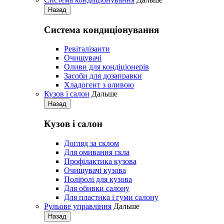
Назад
Система кондиціонування
Pевіталізанти
Очищувачі
Оливи для кондіціонерів
Засоби для дозаправки
Хладогент з оливою
Кузов і салон
Дальше
Назад
Кузов і салон
Догляд за склом
Для омивання скла
Профілактика кузова
Очищувачі кузова
Поліролі для кузова
Для обивки салону
Для пластика і гуми салону
Рульове управління
Дальше
Назад