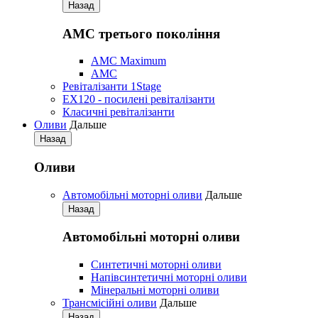
Назад
АМС третього покоління
AMC Maximum
AMC
Ревіталізанти 1Stage
EX120 - посилені ревіталізанти
Класичні ревіталізанти
Оливи
Дальше
Назад
Оливи
Автомобільні моторні оливи
Дальше
Назад
Автомобільні моторні оливи
Синтетичні моторні оливи
Напівсинтетичні моторні оливи
Мінеральні моторні оливи
Трансмісійні оливи
Дальше
Назад