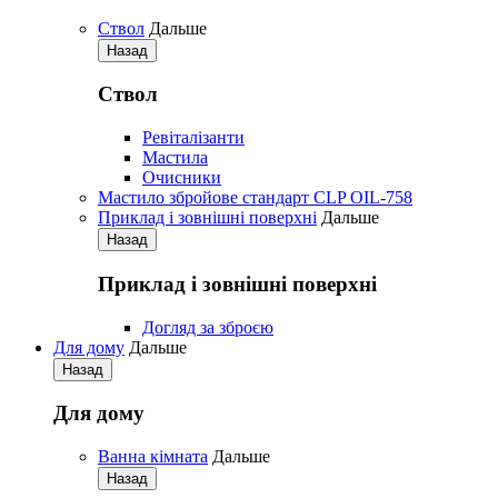
Ствол
Дальше
Назад
Ствол
Ревіталізанти
Мастила
Очисники
Мастило збройове стандарт CLP OIL-758
Приклад і зовнішні поверхні
Дальше
Назад
Приклад і зовнішні поверхні
Догляд за зброєю
Для дому
Дальше
Назад
Для дому
Ванна кімната
Дальше
Назад