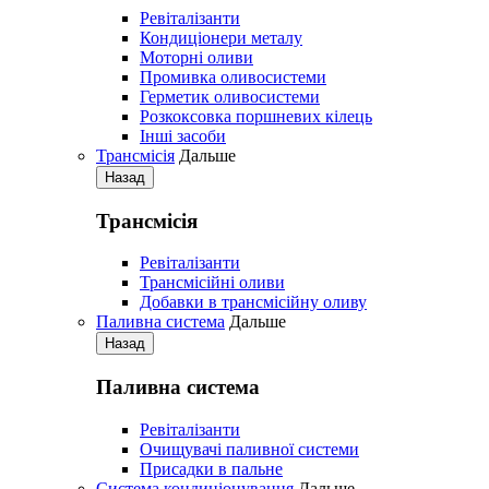
Ревіталізанти
Кондиціонери металу
Моторні оливи
Промивка оливосистеми
Герметик оливосистеми
Розкоксовка поршневих кілець
Iнші засоби
Трансмісія
Дальше
Назад
Трансмісія
Ревіталізанти
Трансмісійні оливи
Добавки в трансмісійну оливу
Паливна система
Дальше
Назад
Паливна система
Ревіталізанти
Очищувачі паливної системи
Присадки в пальне
Система кондиціонування
Дальше