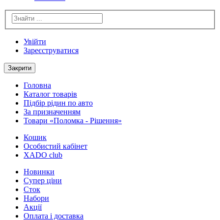
Увійти
Зареєструватися
Закрити
Головна
Каталог товарів
Підбір рідин по авто
За призначенням
Товари «Поломка - Рішення»
Кошик
Особистий кабінет
XADO club
Новинки
Cупер ціни
Сток
Набори
Акції
Оплата і доставка