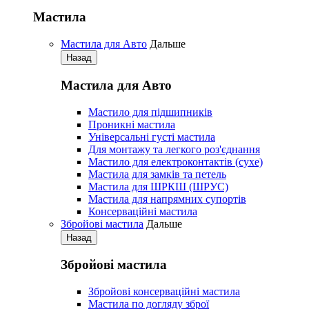
Мастила
Мастила для Авто
Дальше
Назад
Мастила для Авто
Мастило для підшипників
Проникні мастила
Універсальні густі мастила
Для монтажу та легкого роз'єднання
Мастило для електроконтактів (сухе)
Мастила для замків та петель
Мастила для ШРКШ (ШРУС)
Мастила для напрямних супортів
Консерваційні мастила
Збройові мастила
Дальше
Назад
Збройові мастила
Збройові консерваційні мастила
Мастила по догляду зброї