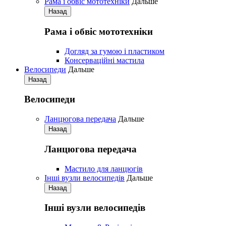
Рама і обвіс мототехніки
Дальше
Назад
Рама і обвіс мототехніки
Догляд за гумою і пластиком
Консерваційні мастила
Велосипеди
Дальше
Назад
Велосипеди
Ланцюгова передача
Дальше
Назад
Ланцюгова передача
Мастило для ланцюгів
Iнші вузли велосипедів
Дальше
Назад
Iнші вузли велосипедів