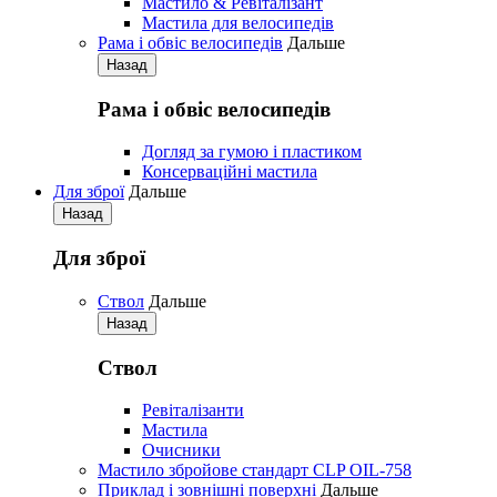
Мастило & Ревіталізант
Мастила для велосипедів
Рама і обвіс велосипедів
Дальше
Назад
Рама і обвіс велосипедів
Догляд за гумою і пластиком
Консерваційні мастила
Для зброї
Дальше
Назад
Для зброї
Ствол
Дальше
Назад
Ствол
Ревіталізанти
Мастила
Очисники
Мастило збройове стандарт CLP OIL-758
Приклад і зовнішні поверхні
Дальше