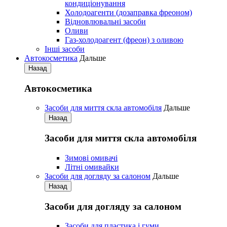
кондиціонування
Холодоагенти (дозаправка фреоном)
Відновлювальні засоби
Оливи
Газ-холодоагент (фреон) з оливою
Iнші засоби
Автокосметика
Дальше
Назад
Автокосметика
Засоби для миття скла автомобіля
Дальше
Назад
Засоби для миття скла автомобіля
Зимові омивачі
Літні омивайки
Засоби для догляду за салоном
Дальше
Назад
Засоби для догляду за салоном
Засоби для пластика і гуми