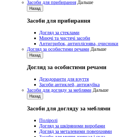
Засоби для прибирання
Дальше
Назад
Засоби для прибирання
Догляд за стеклами
Миючі та чистячі засоби
Антигрибок, антипліснява, очисники
Догляд за особистими речами
Дальше
Назад
Догляд за особистими речами
Дезодоранти для взуття
Засоби антиклей, антижуйка
Засоби для догляду за меблями
Дальше
Назад
Засоби для догляду за меблями
Поліролі
Догляд за шкіряними виробами
Догляд за металевими поверхнями
Засоби для миття дзеркал і скла