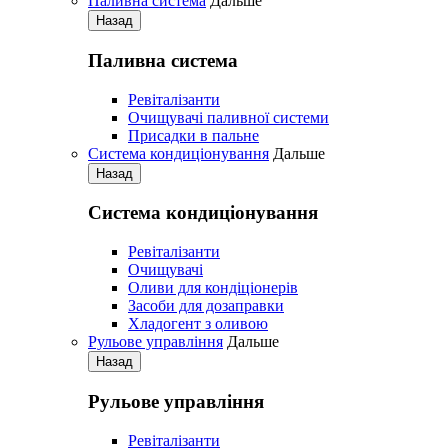
Паливна система
Дальше
Назад
Паливна система
Ревіталізанти
Очищувачі паливної системи
Присадки в пальне
Система кондиціонування
Дальше
Назад
Система кондиціонування
Pевіталізанти
Очищувачі
Оливи для кондіціонерів
Засоби для дозаправки
Хладогент з оливою
Рульове управління
Дальше
Назад
Рульове управління
Ревіталізанти