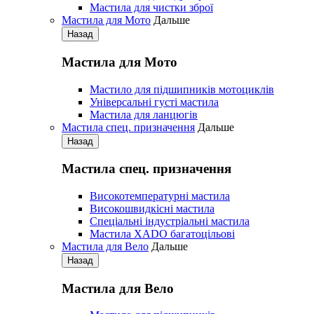
Мастила для чистки зброї
Мастила для Мото
Дальше
Назад
Мастила для Мото
Мастило для підшипників мотоциклів
Універсальні густі мастила
Мастила для ланцюгів
Мастила cпец. призначення
Дальше
Назад
Мастила cпец. призначення
Високотемпературні мастила
Високошвидкісні мастила
Спеціальні індустріальні мастила
Мастила ХАDО багатоцільові
Мастила для Вело
Дальше
Назад
Мастила для Вело