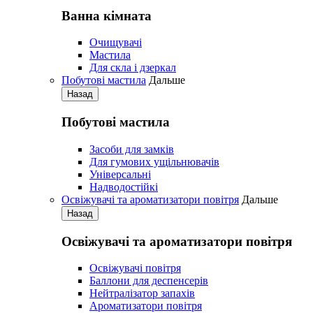
Ванна кімната
Очищувачі
Мастила
Для скла і дзеркал
Побутові мастила
Дальше
Назад
Побутові мастила
Засоби для замків
Для гумових ущільнювачів
Універсальні
Надводостійкі
Освіжувачі та ароматизатори повітря
Дальше
Назад
Освіжувачі та ароматизатори повітря
Освіжувачі повітря
Баллони для деспенсерів
Нейтралізатор запахів
Ароматизатори повітря