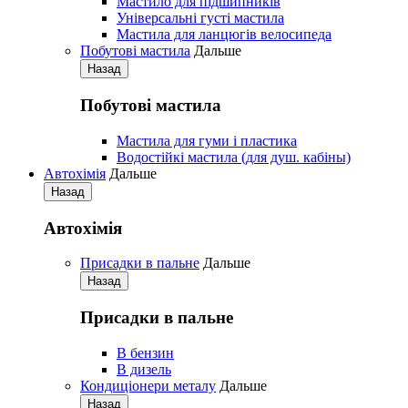
Мастило для підшипників
Універсальні густі мастила
Мастила для ланцюгів велосипеда
Побутові мастила
Дальше
Назад
Побутові мастила
Мастила для гуми і пластика
Водостійкі мастила (для душ. кабіны)
Автохімія
Дальше
Назад
Автохімія
Присадки в пальне
Дальше
Назад
Присадки в пальне
В бензин
В дизель
Кондиціонери металу
Дальше
Назад