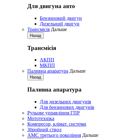
Для двигуна авто
Бензиновий двигун
Дизельний двигун
Трансмісія
Дальше
Назад
Трансмісія
АКПП
МКПП
Паливна апаратура
Дальше
Назад
Паливна апаратура
Для дизельних двигунів
Для бензинових двигунів
Рульове управління ГПР
Мототехніка
Компресор, клімат. системи
Збройний ствол
АМС третього покоління
Дальше