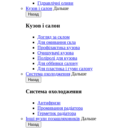
Гідравлічні оливи
Кузов і салон
Дальше
Назад
Кузов і салон
Догляд за склом
Для омивання скла
Профілактика кузова
Очищувачі кузова
Поліролі для кузова
Для оббивки салону
Для пластика і гуми салону
Система охолодження
Дальше
Назад
Система охолодження
Антифризи
Промивання радіатора
Герметик радіатора
Iнші вузли позашляховиків
Дальше
Назад