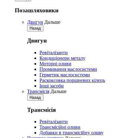
Позашляховики
Двигун
Дальше
Назад
Двигун
Ревіталізанти
Кондиціонери металу
Моторні оливи
Промивання маслосистеми
Герметик маслосистеми
Раскоксовка поршневих кілець
Iнші засоби
Трансмісія
Дальше
Назад
Трансмісія
Ревіталізанти
Трансмісійні оливи
Добавки в трансмісійну оливу