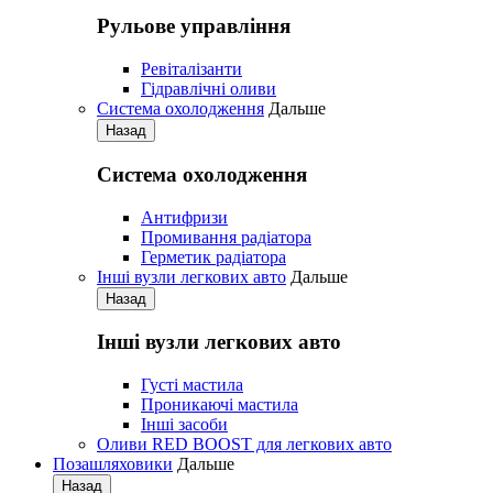
Рульове управління
Ревіталізанти
Гідравлічні оливи
Система охолодження
Дальше
Назад
Система охолодження
Антифризи
Промивання радіатора
Герметик радіатора
Iнші вузли легкових авто
Дальше
Назад
Iнші вузли легкових авто
Густі мастила
Проникаючі мастила
Iнші засоби
Оливи RED BOOST для легкових авто
Позашляховики
Дальше
Назад