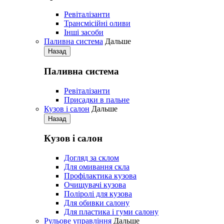
Ревіталізанти
Трансмісійні оливи
Iнші засоби
Паливна система
Дальше
Назад
Паливна система
Ревіталізанти
Присадки в пальне
Кузов і салон
Дальше
Назад
Кузов і салон
Догляд за склом
Для омивання скла
Профілактика кузова
Очищувачі кузова
Поліролі для кузова
Для обивки салону
Для пластика і гуми салону
Рульове управління
Дальше