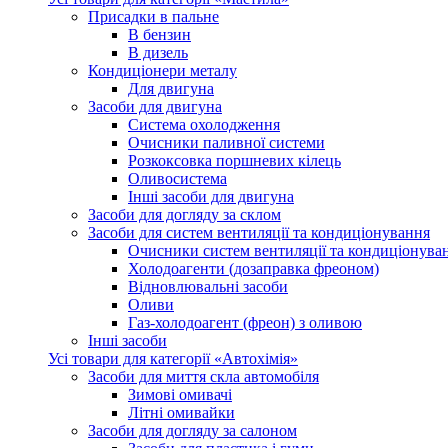
Присадки в пальне
В бензин
В дизель
Кондиціонери металу
Для двигуна
Засоби для двигуна
Система охолодження
Очисники паливної системи
Розкоксовка поршневих кілець
Оливосистема
Iнші засоби для двигуна
Засоби для догляду за склом
Засоби для систем вентиляції та кондиціонування
Очисники систем вентиляції та кондиціонува
Холодоагенти (дозаправка фреоном)
Відновлювальні засоби
Оливи
Газ-холодоагент (фреон) з оливою
Iнші засоби
Усі товари для категорії «Автохімія»
Засоби для миття скла автомобіля
Зимові омивачі
Літні омивайки
Засоби для догляду за салоном