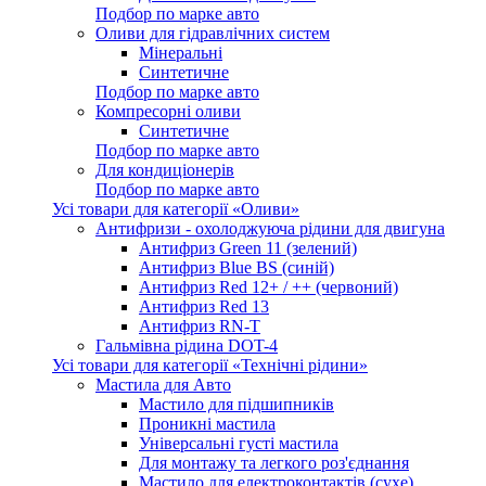
Подбор по марке авто
Оливи для гідравлічних систем
Мінеральні
Синтетичне
Подбор по марке авто
Компресорні оливи
Синтетичне
Подбор по марке авто
Для кондиціонерів
Подбор по марке авто
Усі товари для категорії «Оливи»
Антифризи - охолоджуюча рідини для двигуна
Антифриз Green 11 (зелений)
Антифриз Blue BS (синій)
Антифриз Red 12+ / ++ (червоний)
Антифриз Red 13
Антифриз RN-T
Гальмівна рідина DOT-4
Усі товари для категорії «Технічні рідини»
Мастила для Авто
Мастило для підшипників
Проникні мастила
Універсальні густі мастила
Для монтажу та легкого роз'єднання
Мастило для електроконтактів (сухе)