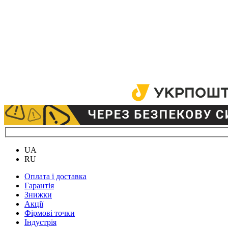
UA
RU
Оплата і доставка
Гарантія
Знижки
Акції
Фірмові точки
Індустрія