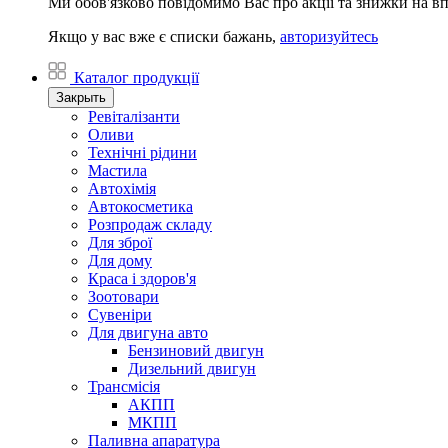
Ми обов'язково повідомимо Вас про акції та знижки на в
Якщо у вас вже є списки бажань,
авторизуйтесь
Каталог продукції
Закрыть
Ревіталізанти
Оливи
Технічні рідини
Мастила
Автохімія
Автокосметика
Розпродаж складу
Для зброї
Для дому
Краса і здоров'я
Зоотовари
Сувеніри
Для двигуна авто
Бензиновий двигун
Дизельний двигун
Трансмісія
АКПП
МКПП
Паливна апаратура