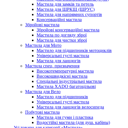
Мастила для замків та петель
Мастила для ШРКШ (ШРУС)
Мастила для напрямних супортів
Консерваційні мастила
Збройові мастила
Збройові консерваційні мастила
Мастила по догляду зброї
Мастила для чистки зброї
Мастила для Мото
Мастило для підшипників мотоциклів
Універсальні густі мастила
Мастила для ланцюгів
Мастила cпец. призначення
Високотемпературні мастила
Високошвидкісні мастила
Спеціальні індустріальні мастила
Мастила ХАDО багатоцільові
Мастила для Вело
Мастило для підшипників
Універсальні густі мастила
Мастила для ланцюгів велосипеда
Побутові мастила
Мастила для гуми і пластика
Водостійкі мастила (для душ. кабіны)
Усі товари для категорії «Мастила»