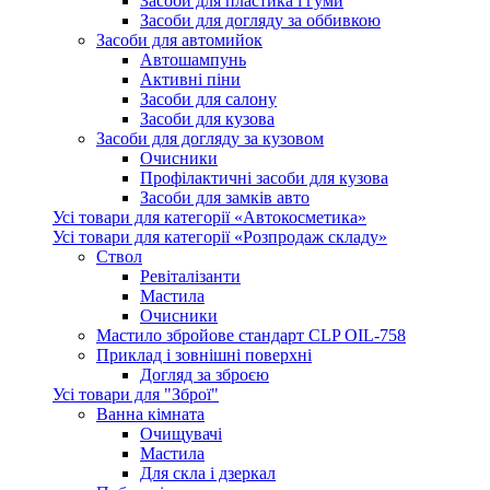
Засоби для пластика і гуми
Засоби для догляду за оббивкою
Засоби для автомийок
Автошампунь
Активнi пiни
Засоби для салону
Засоби для кузова
Засоби для догляду за кузовом
Очисники
Профілактичні засоби для кузова
Засоби для замків авто
Усі товари для категорії «Автокосметика»
Усі товари для категорії «Розпродаж складу»
Ствол
Ревіталізанти
Мастила
Очисники
Мастило збройове стандарт CLP OIL-758
Приклад і зовнішні поверхні
Догляд за зброєю
Усі товари для "Зброї"
Ванна кімната
Очищувачі
Мастила
Для скла і дзеркал