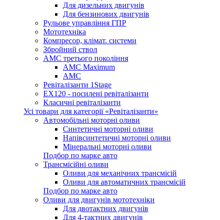
Для дизельних двигунів
Для бензинових двигунів
Рульове управління ГПР
Мототехніка
Компресор, клімат. системи
Збройний ствол
АМС третього покоління
AMC Maximum
AMC
Ревіталізанти 1Stage
EX120 - посилені ревіталізанти
Класичні ревіталізанти
Усі товари для категорії «Ревіталізанти»
Автомобільні моторні оливи
Синтетичні моторні оливи
Напівсинтетичні моторні оливи
Мінеральні моторні оливи
Подбор по марке авто
Трансмісійні оливи
Оливи для механічних трансмісій
Оливи для автоматичних трансмісій
Подбор по марке авто
Оливи для двигунів мототехніки
Для двотактних двигунів
Для 4-тактних двигунів