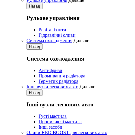
Рульове управління
Дальше
Назад
Рульове управління
Ревіталізанти
Гідравлічні оливи
Система охолодження
Дальше
Назад
Система охолодження
Антифризи
Промивання радіатора
Герметик радіатора
Iнші вузли легкових авто
Дальше
Назад
Iнші вузли легкових авто
Густі мастила
Проникаючі мастила
Iнші засоби
Оливи RED BOOST для легкових авто