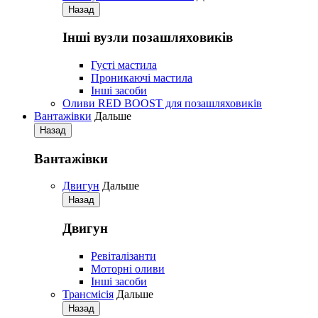
Назад
Iнші вузли позашляховиків
Густі мастила
Проникаючі мастила
Iнші засоби
Оливи RED BOOST для позашляховиків
Вантажівки
Дальше
Назад
Вантажівки
Двигун
Дальше
Назад
Двигун
Ревіталізанти
Моторні оливи
Iнші засоби
Трансмісія
Дальше
Назад