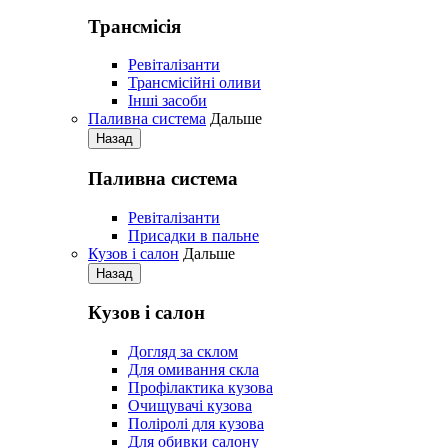
Трансмісія
Ревіталізанти
Трансмісійні оливи
Iнші засоби
Паливна система
Дальше
Назад
Паливна система
Ревіталізанти
Присадки в пальне
Кузов і салон
Дальше
Назад
Кузов і салон
Догляд за склом
Для омивання скла
Профілактика кузова
Очищувачі кузова
Поліролі для кузова
Для обивки салону